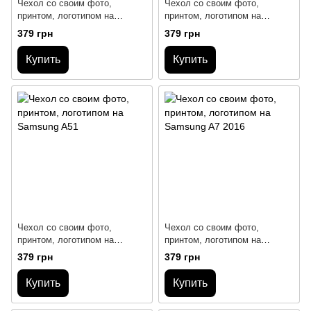
Чехол со своим фото,
Чехол со своим фото,
принтом, логотипом на
принтом, логотипом на
Samsung A50
Samsung A50s
379 грн
379 грн
Купить
Купить
Чехол со своим фото,
Чехол со своим фото,
принтом, логотипом на
принтом, логотипом на
Samsung A51
Samsung A7 2016
379 грн
379 грн
Купить
Купить