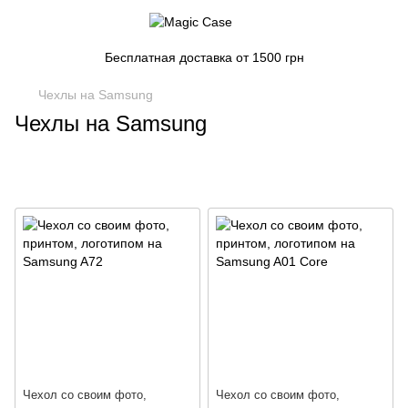
Бесплатная доставка от 1500 грн
Чехлы на Samsung
Чехлы на Samsung
Чехол со своим фото,
Чехол со своим фото,