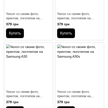
Чехол со своим фото,
Чехол со своим фото,
принтом, логотипом на
принтом, логотипом на
Samsung A3 2016
Samsung A3 2017
379 грн
379 грн
Купить
Купить
Чехол со своим фото,
Чехол со своим фото,
принтом, логотипом на
принтом, логотипом на
Samsung A30
Samsung A30s
379 грн
379 грн