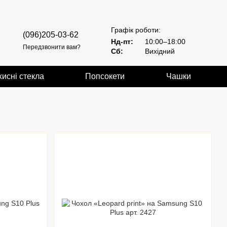
Графік роботи:
(096)205-03-62
Нд-пт:
10:00–18:00
Передзвонити вам?
Сб:
Вихідний
хисні стекла
Попсокети
Чашки