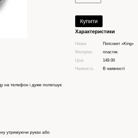
Купити
Характеристики
Назва
Попсокет «King»
Матеріал
пластик
Ціна
149.00
Наявність
В наявності
аду на телефон і дуже полегшує
ону утримуючи руках або