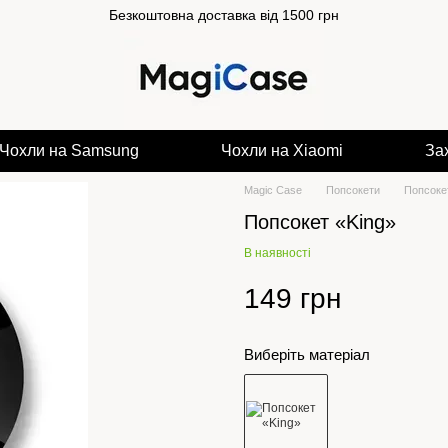
Безкоштовна доставка від 1500 грн
Чохли на Samsung
Чохли на Xiaomi
За
Magic Case
Попсокети
Попсоке
Попсокет «King»
В наявності
149 грн
Виберіть матеріал