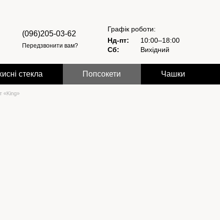
Графік роботи:
(096)205-03-62
Нд-пт:
10:00–18:00
Передзвонити вам?
Сб:
Вихідний
хисні стекла
Попсокети
Чашки
т «King»