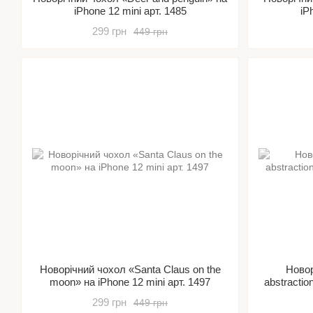
iPhone 12 mini арт. 1485
iP
299 грн
449 грн
Новорічний чохол «Santa Claus on the
Новор
moon» на iPhone 12 mini арт. 1497
abstractio
299 грн
449 грн