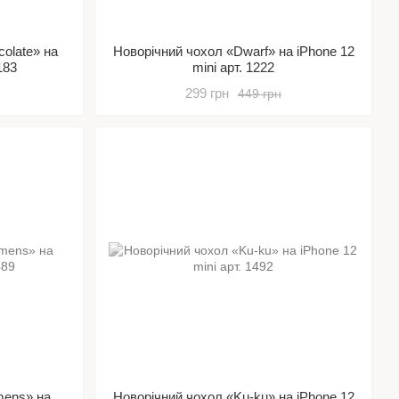
olate» на
Новорічний чохол «Dwarf» на iPhone 12
183
mini арт. 1222
299 грн
449 грн
mens» на
Новорічний чохол «Ku-ku» на iPhone 12