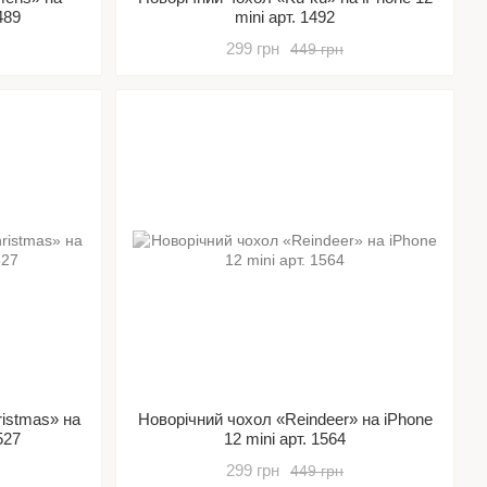
489
mini арт. 1492
299 грн
449 грн
ristmas» на
Новорічний чохол «Reindeer» на iPhone
527
12 mini арт. 1564
299 грн
449 грн